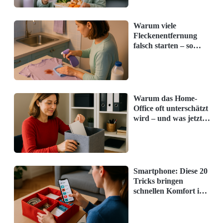
Sonnenbrille und Notizbuch.
Mehrere Fächer nutzen:
Verwenden Sie
Warum viele
Fleckenentfernung
Taschen mit verschiedenen Fächern, um
falsch starten – so
alles ordentlich zu verstauen.
klappt's richtig
Essentials griffbereit haben:
Bewahren Sie
oft genutzte Gegenstände in den vorderen
Warum das Home-
Office oft unterschätzt
Fächern auf.
wird – und was jetzt
hilft
Smartphone: Diese 20
Tricks bringen
schnellen Komfort im
Alltag