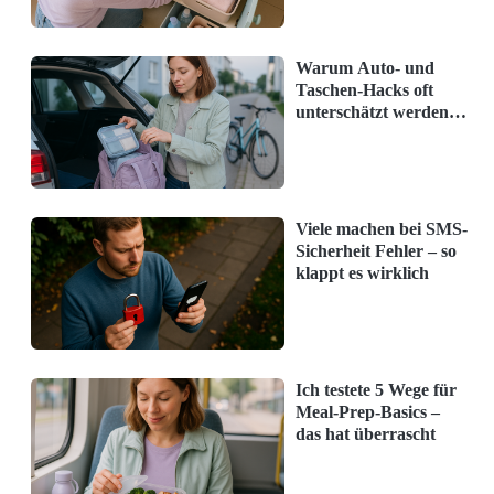
Warum Auto- und
Taschen-Hacks oft
unterschätzt werden –
und was jetzt hilft
Viele machen bei SMS-
Sicherheit Fehler – so
klappt es wirklich
Ich testete 5 Wege für
Checkliste erstellen:
Erstellen Sie eine
Meal-Prep-Basics –
Liste mit den Dingen, die Sie regelmäßig
das hat überrascht
benötigen, wie z.B. Wasserflasche,