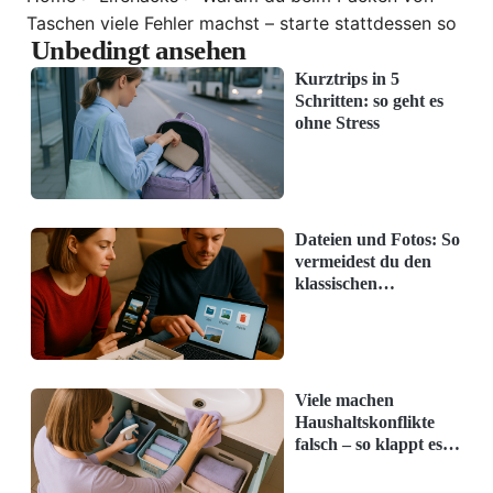
Taschen viele Fehler machst – starte stattdessen so
Unbedingt ansehen
Kurztrips in 5
Schritten: so geht es
ohne Stress
Verwenden Sie Aufbewahrungskisten:
Verstauen Sie Kleinteile wie Ladekabel,
Snacks oder Taschentücher in Boxen, um
Dateien und Fotos: So
ein Durcheinander zu vermeiden.
vermeidest du den
klassischen
Mülltüten griffbereit halten:
Hängen Sie
Anfängerfehler
eine kleine Mülltüte im Fußraum ein, um
schnell Abfall zu entsorgen.
Viele machen
Regelmäßig aufräumen:
Nehmen Sie sich
Haushaltskonflikte
einmal die Woche ein paar Minuten Zeit, um
falsch – so klappt es
wirklich
das Auto zu entrümpeln.