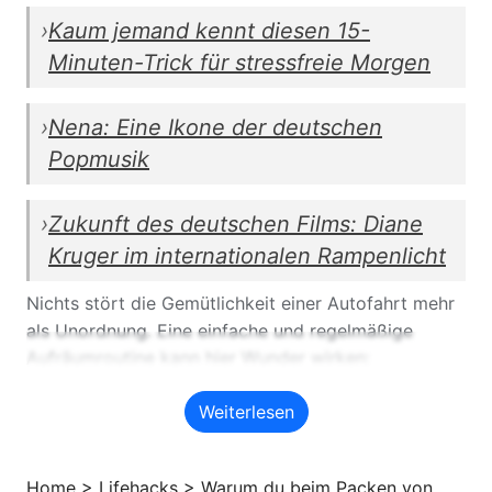
›
Kaum jemand kennt diesen 15-
Minuten-Trick für stressfreie Morgen
›
Nena: Eine Ikone der deutschen
Popmusik
›
Zukunft des deutschen Films: Diane
Kruger im internationalen Rampenlicht
Nichts stört die Gemütlichkeit einer Autofahrt mehr
als Unordnung. Eine einfache und regelmäßige
Aufräumroutine kann hier Wunder wirken:
Verwenden Sie Aufbewahrungskisten: Verstauen Sie
Weiterlesen
Kleinteile wie Ladekabel, Snacks oder Taschentücher
in Boxen, um ein …
Home
>
Lifehacks
>
Warum du beim Packen von