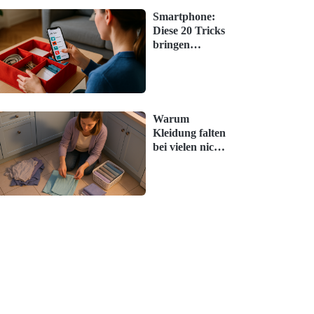
Smartphone:
Diese 20 Tricks
bringen
schnellen
Komfort im
Alltag
Warum
Kleidung falten
bei vielen nicht
funktioniert
(und wie es
klappt)