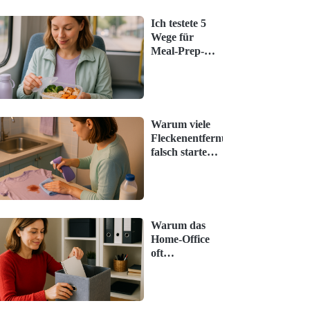
Ich testete 5
Wege für
Meal-Prep-
Basics – das
hat überrascht
Warum viele
Fleckenentfernung
falsch starten –
so klappt's
richtig
Warum das
Home-Office
oft
unterschätzt
wird – und
was jetzt hilft