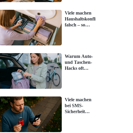
Viele machen
Haushaltskonflikte
falsch – so
klappt es
wirklich
Warum Auto-
und Taschen-
Hacks oft
unterschätzt
werden – und
was jetzt hilft
Viele machen
bei SMS-
Sicherheit
Fehler – so
klappt es
wirklich