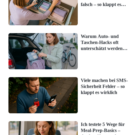
falsch – so klappt es
Hauptordner sollten Unterordner nach
wirklich
Datum oder Ereignis erstellt werden, z.B.
'Urlaub 2023'.
Warum Auto- und
Konsistente Benennung:
Benenne deine
Taschen-Hacks oft
Dateien konsistent, etwa nach
unterschätzt werden –
und was jetzt hilft
'Projektname_Datum' oder
'Foto_Location_Datum'.
Viele machen bei SMS-
Sicherheit Fehler – so
klappt es wirklich
Ich testete 5 Wege für
Meal-Prep-Basics –