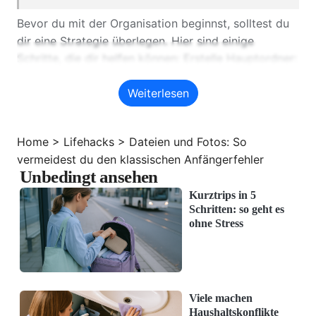
Bevor du mit der Organisation beginnst, solltest du
dir eine Strategie überlegen. Hier sind einige
Schritte, die dir helfen können: Erstelle Hauptordner:
Benenne deine Hauptordner nach Themen wie
Weiterlesen
'Arbeit', 'Persönlich', 'Fotos', etc. und halte dich an
diese …
Home
>
Lifehacks
>
Dateien und Fotos: So
vermeidest du den klassischen Anfängerfehler
Unbedingt ansehen
Kurztrips in 5
Schritten: so geht es
Erstelle Hauptordner:
Benenne deine
ohne Stress
Hauptordner nach Themen wie 'Arbeit',
'Persönlich', 'Fotos', etc. und halte dich an
diese Struktur.
Viele machen
Verwende Unterordner:
Innerhalb der
Haushaltskonflikte